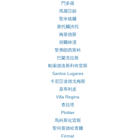
門多薩
瑪麗亞鎮
聖米格爾
唐托爾誇托
梅塞德斯
胡爾林漢
聖弗朗西斯科
巴蘭克拉斯
帕索德洛斯利布雷斯
Santos Lugares
卡尼亞達德戈梅斯
基蒂利皮
Villa Regina
查拉塔
Plottier
馬科斯化雷斯
聖何塞德哈查爾
Firmat