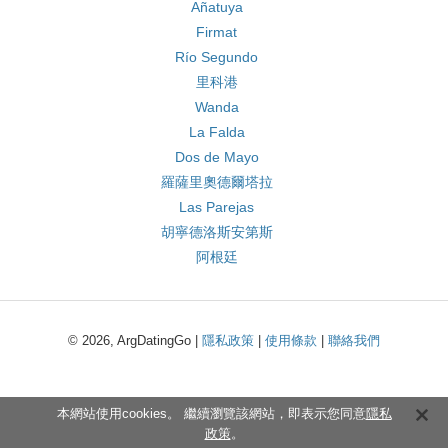
Añatuya
Firmat
Río Segundo
里科港
Wanda
La Falda
Dos de Mayo
羅薩里奧德爾塔拉
Las Parejas
胡寧德洛斯安第斯
阿根廷
© 2026, ArgDatingGo |
隱私政策
|
使用條款
|
聯絡我們
本網站使用cookies。 繼續瀏覽該網站，即表示您同意
隱私
政策
。