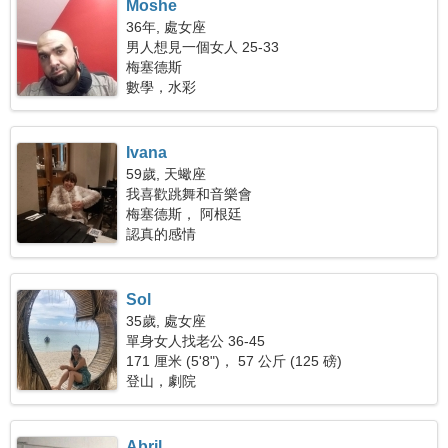
Moshe
36年, 處女座
男人想見一個女人 25-33
梅塞德斯
數學，水彩
Ivana
59歲, 天蠍座
我喜歡跳舞和音樂會
梅塞德斯， 阿根廷
認真的感情
Sol
35歲, 處女座
單身女人找老公 36-45
171 厘米 (5'8")， 57 公斤 (125 磅)
登山，劇院
Abril