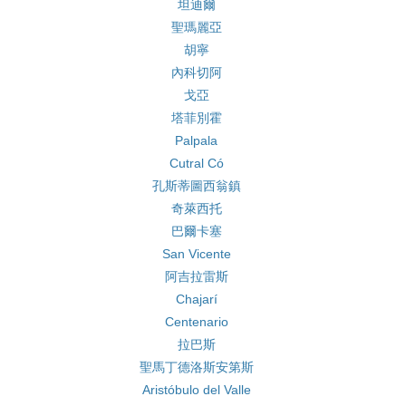
坦迪爾
聖瑪麗亞
胡寧
內科切阿
戈亞
塔菲別霍
Palpala
Cutral Có
孔斯蒂圖西翁鎮
奇萊西托
巴爾卡塞
San Vicente
阿吉拉雷斯
Chajarí
Centenario
拉巴斯
聖馬丁德洛斯安第斯
Aristóbulo del Valle