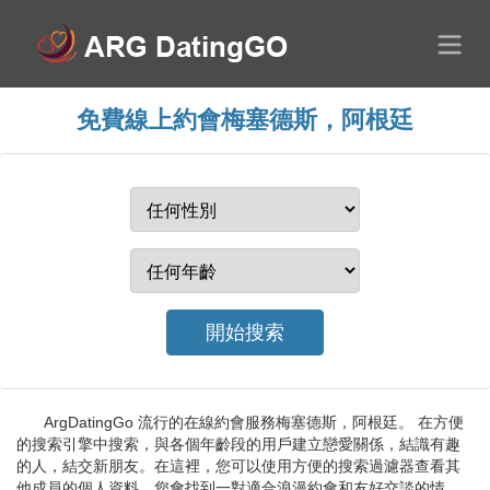
免費線上約會梅塞德斯，阿根廷
ArgDatingGo 流行的在線約會服務梅塞德斯，阿根廷。 在方便
的搜索引擎中搜索，與各個年齡段的用戶建立戀愛關係，結識有趣
的人，結交新朋友。在這裡，您可以使用方便的搜索過濾器查看其
他成員的個人資料。您會找到一對適合浪漫約會和友好交談的情