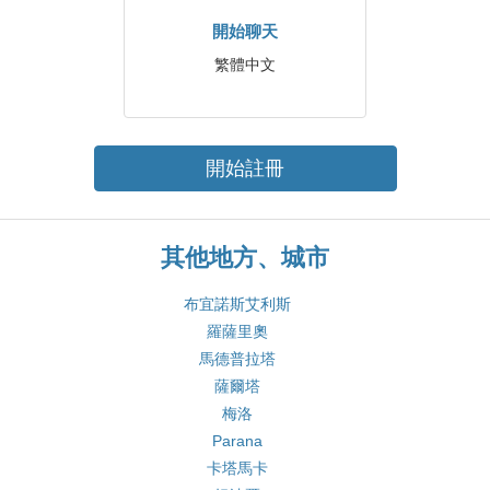
開始聊天
繁體中文
開始註冊
其他地方、城市
布宜諾斯艾利斯
羅薩里奧
馬德普拉塔
薩爾塔
梅洛
Parana
卡塔馬卡