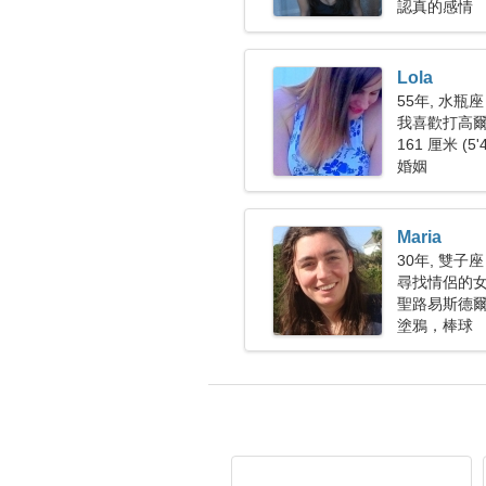
認真的感情
Lola
55年, 水瓶座
我喜歡打高
161 厘米 (5'
婚姻
Maria
30年, 雙子座
尋找情侶的女人
聖路易斯德爾
塗鴉，棒球