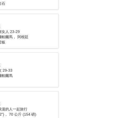
岩石
座
人 23-29
爾帕爾馬， 阿根廷
雪板
座
29-33
爾帕爾馬
座
浪漫的人一起旅行
2")， 70 公斤 (154 磅)