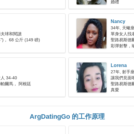
婚禮
Nancy
34年, 天蠍
爾夫球和閱讀
單身女人找老公
4")， 68 公斤 (149 磅)
聖路易斯德
彩彈射擊，
Lorena
27年, 射手
 34-40
讓我們見面
帕爾馬， 阿根廷
聖路易斯德
真愛
ArgDatingGo 的工作原理