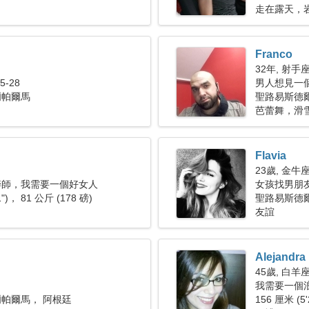
走在露天，
Franco
32年, 射手
-28
男人想見一個女
爾帕爾馬
聖路易斯德
芭蕾舞，滑
Flavia
23歲, 金牛
醉師，我需要一個好女人
女孩找男朋友 
1")， 81 公斤 (178 磅)
聖路易斯德
友誼
Alejandra
45歲, 白羊
我需要一個
帕爾馬， 阿根廷
156 厘米 (5'