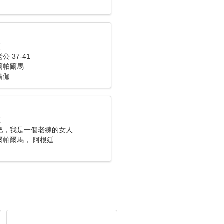
座
 37-41
爾帕爾馬
瑜伽
座
吧，我是一個老練的女人
爾帕爾馬， 阿根廷