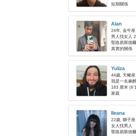
短期關係
Alan
24年, 金牛座
男人找女人 25
聖路易斯德
真實的關係
Yuliza
44歲, 天蠍座
我是一名麻
183 厘米 (6'
家庭
Ileana
22歲, 獅子座
女人找男人
聖路易斯德爾