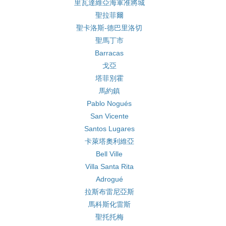
里瓦達維亞海軍准將城
聖拉菲爾
聖卡洛斯-德巴里洛切
聖馬丁市
Barracas
戈亞
塔菲別霍
馬約鎮
Pablo Nogués
San Vicente
Santos Lugares
卡萊塔奧利維亞
Bell Ville
Villa Santa Rita
Adrogué
拉斯布雷尼亞斯
馬科斯化雷斯
聖托托梅