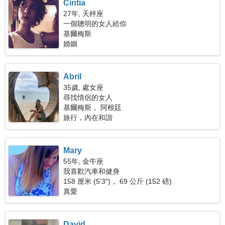
Cintia
27年, 天秤座
一個聰明的女人給你
基爾梅斯
婚姻
Abril
35歲, 處女座
尋找情侶的女人
基爾梅斯， 阿根廷
旅行，內在和諧
Mary
55年, 金牛座
我喜歡汽車和健身
158 厘米 (5'3")， 69 公斤 (152 磅)
真愛
David