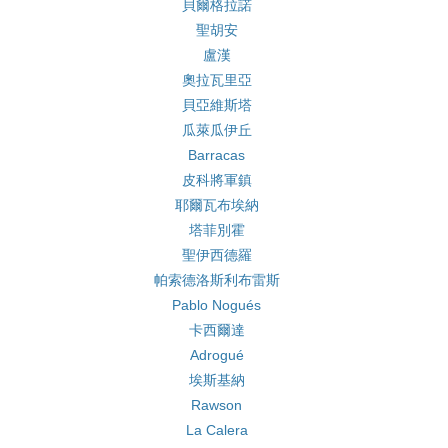
貝爾格拉諾
聖胡安
盧漢
奧拉瓦里亞
貝亞維斯塔
瓜萊瓜伊丘
Barracas
皮科將軍鎮
耶爾瓦布埃納
塔菲別霍
聖伊西德羅
帕索德洛斯利布雷斯
Pablo Nogués
卡西爾達
Adrogué
埃斯基納
Rawson
La Calera